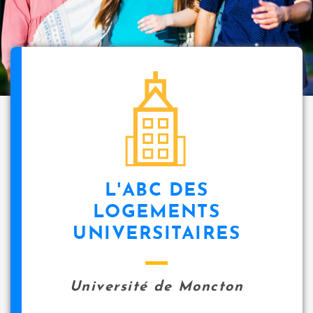
i
p
a
l
icon
L'ABC DES
LOGEMENTS
UNIVERSITAIRES
Université de Moncton