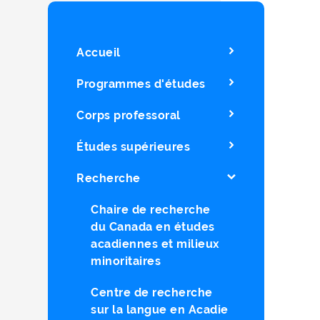
Accueil
Programmes d'études
Corps professoral
Études supérieures
Recherche
Chaire de recherche
du Canada en études
acadiennes et milieux
minoritaires
Centre de recherche
sur la langue en Acadie