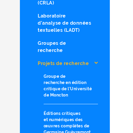
(CRLA)
Laboratoire
d’analyse de données
textuelles (LADT)
Groupes de
recherche
Projets de recherche
Groupe de
recherche en édition
critique de l'Université
de Moncton
Éditions critiques
et numériques des
œuvres complètes de
Germaine Guèvremont