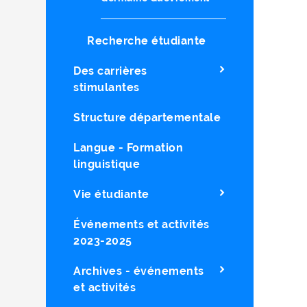
Recherche étudiante
Des carrières
stimulantes
Structure départementale
Langue - Formation
linguistique
Vie étudiante
Événements et activités
2023-2025
Archives - événements
et activités