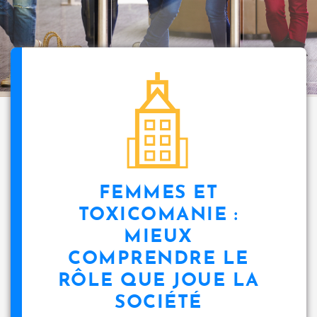
i
p
a
l
icon
FEMMES ET
TOXICOMANIE :
MIEUX
COMPRENDRE LE
RÔLE QUE JOUE LA
SOCIÉTÉ