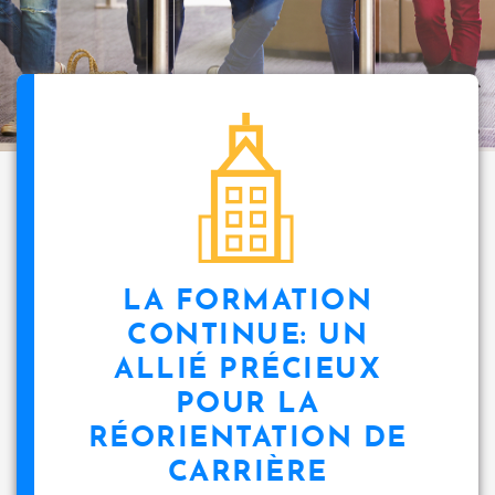
i
p
a
l
icon
LA FORMATION
CONTINUE: UN
ALLIÉ PRÉCIEUX
POUR LA
RÉORIENTATION DE
CARRIÈRE