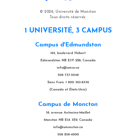
© 2026, Université de Moncton
Tous droits réservés.
1 UNIVERSITÉ, 3 CAMPUS
Campus d'Edmundston
165, boulevard Hébert
Edmundston NB E3V 2S8, Canada
info@umce.ca
506 737-5049
Sans frais: 1 800 363-8336
(Canada et États-Unis)
Campus de Moncton
18, avenue Antonine-Maillet
Moncton NB E1A 3E9, Canada
info@umoncton.ca
506 858-4000