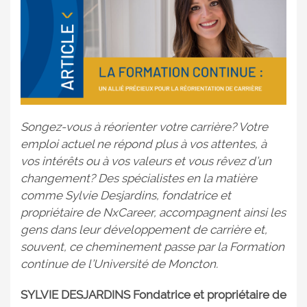
Songez-vous à réorienter votre carrière? Votre
emploi actuel ne répond plus à vos attentes, à
vos intérêts ou à vos valeurs et vous rêvez d’un
changement? Des spécialistes en la matière
comme Sylvie Desjardins, fondatrice et
propriétaire de NxCareer, accompagnent ainsi les
gens dans leur développement de carrière et,
souvent, ce cheminement passe par la Formation
continue de l’Université de Moncton.
SYLVIE DESJARDINS Fondatrice et propriétaire de