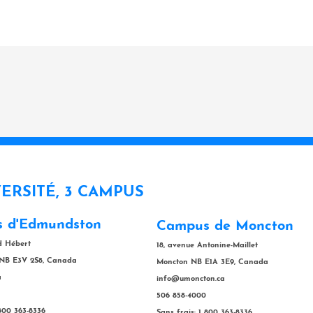
VERSITÉ, 3 CAMPUS
 d'Edmundston
Campus de Moncton
rd Hébert
18, avenue Antonine-Maillet
NB E3V 2S8, Canada
Moncton NB E1A 3E9, Canada
a
info@umoncton.ca
506 858-4000
 800 363-8336
Sans frais: 1 800 363-8336