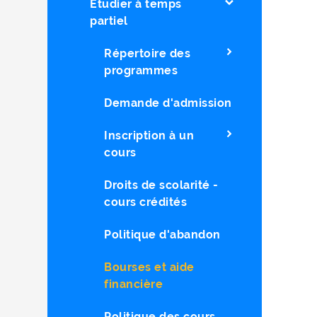
Étudier à temps
partiel
Répertoire des
programmes
Demande d'admission
Inscription à un
cours
Droits de scolarité -
cours crédités
Politique d'abandon
Bourses et aide
financière
Politique des cours