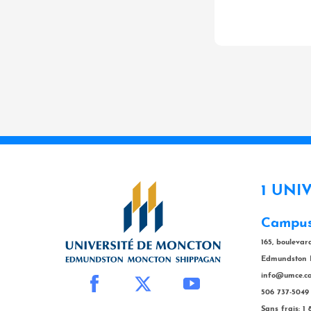
1 UNI
Campus
165, bouleva
Edmundston 
info@umce.c
506 737-5049
Sans frais: 1