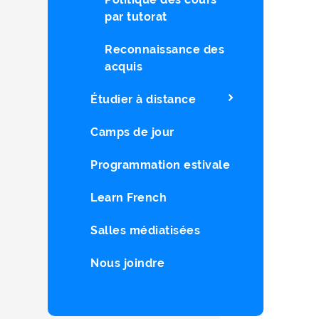
par tutorat
Reconnaissance des
acquis
Étudier à distance
Camps de jour
Programmation estivale
Learn French
Salles médiatisées
Nous joindre