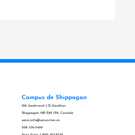
Campus de Shippagan
218, boulevard J.-D.-Gauthier
Shippagan NB E8S 1P6, Canada
umcs.info@umoncton.ca
506 336-3400
Sans frais: 1 800 363-8336