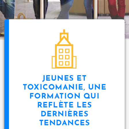
i
p
a
l
icon
JEUNES ET
TOXICOMANIE, UNE
FORMATION QUI
REFLÈTE LES
DERNIÈRES
TENDANCES