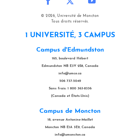
© 2026, Université de Moncton
Tous droits réservés.
1 UNIVERSITÉ, 3 CAMPUS
Campus d'Edmundston
165, boulevard Hébert
Edmundston NB E3V 2S8, Canada
info@umce.ca
506 737-5049
Sans frais: 1 800 363-8336
(Canada et États-Unis)
Campus de Moncton
18, avenue Antonine-Maillet
Moncton NB E1A 3E9, Canada
info@umoncton.ca