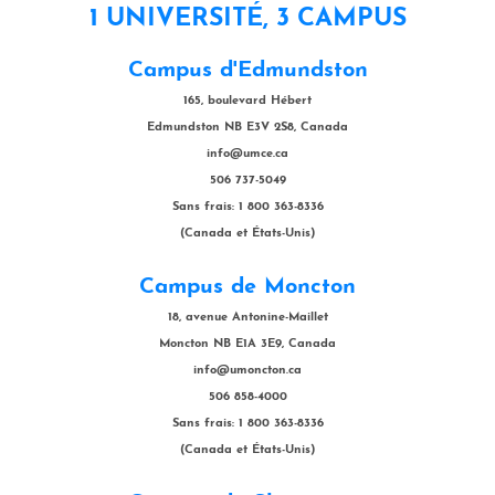
1 UNIVERSITÉ, 3 CAMPUS
Campus d'Edmundston
165, boulevard Hébert
Edmundston NB E3V 2S8, Canada
info@umce.ca
506 737-5049
Sans frais: 1 800 363-8336
(Canada et États-Unis)
Campus de Moncton
18, avenue Antonine-Maillet
Moncton NB E1A 3E9, Canada
info@umoncton.ca
506 858-4000
Sans frais: 1 800 363-8336
(Canada et États-Unis)