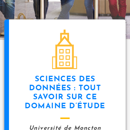
i
p
a
l
icon
SCIENCES DES
DONNÉES : TOUT
SAVOIR SUR CE
DOMAINE D’ÉTUDE
Université de Moncton