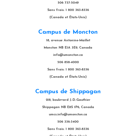
506 737-5049
Sans frais: 1 800 363-8336
(Canada et États-Unis)
Campus de Moncton
18, avenue Antonine-Maillet
Moncton NB E1A 3E9, Canada
info@umoncton.ca
506 858-4000
Sans frais: 1 800 363-8336
(Canada et États-Unis)
Campus de Shippagan
218, boulevard J.-D.-Gauthier
Shippagan NB E8S 1P6, Canada
umcs.info@umoncton.ca
506 336-3400
Sans frais: 1 800 363-8336