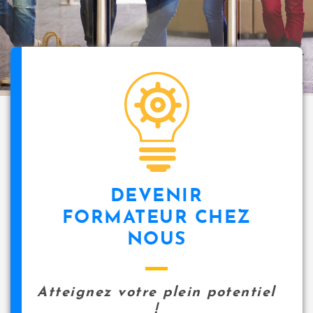
i
p
a
l
icon
DEVENIR
FORMATEUR CHEZ
NOUS
Atteignez votre plein potentiel
!