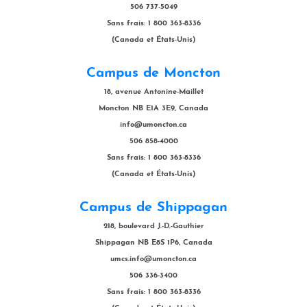
506 737-5049
Sans frais: 1 800 363-8336
(Canada et États-Unis)
Campus de Moncton
18, avenue Antonine-Maillet
Moncton NB E1A 3E9, Canada
info@umoncton.ca
506 858-4000
Sans frais: 1 800 363-8336
(Canada et États-Unis)
Campus de Shippagan
218, boulevard J.-D.-Gauthier
Shippagan NB E8S 1P6, Canada
umcs.info@umoncton.ca
506 336-3400
Sans frais: 1 800 363-8336