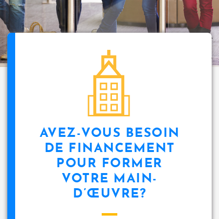
i
p
a
l
icon
AVEZ-VOUS BESOIN
DE FINANCEMENT
POUR FORMER
VOTRE MAIN-
D’ŒUVRE?