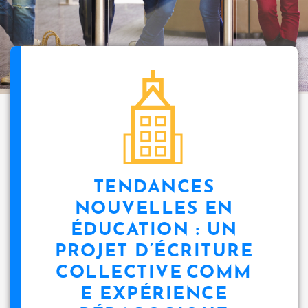
i
p
a
l
icon
TENDANCES
NOUVELLES EN
ÉDUCATION : UN
PROJET D’ÉCRITURE
COLLECTIVE COMM
E EXPÉRIENCE