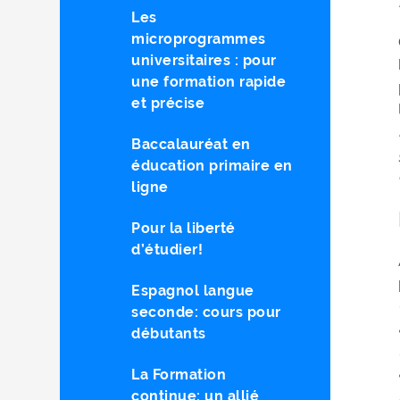
Les
microprogrammes
universitaires : pour
une formation rapide
et précise
Baccalauréat en
éducation primaire en
ligne
Pour la liberté
d’étudier!
Espagnol langue
seconde: cours pour
débutants
La Formation
continue: un allié