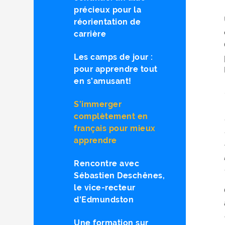
précieux pour la
réorientation de
carrière
Les camps de jour :
pour apprendre tout
en s’amusant!
S’immerger
complètement en
français pour mieux
apprendre
Rencontre avec
Sébastien Deschênes,
le vice-recteur
d'Edmundston
Une formation sur