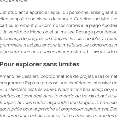
rapidement!»
Cet étudiant a apprécié l’appui du personnel enseignant et
bien adapté à son niveau de langue. Certaines activités soc
particulièrement plu comme les sorties à la plage Aboite
l’Université de Moncton et au musée Resurgo pour découvrir
beaucoup de progrès en français. Je suis capable de mie
grammaire n’est pas encore la meilleure. Je comprends 
et je peux tenir une conversation»
, estime-t-il avec fier
Pour explorer sans limites
Amandine Cassiers, coordonnatrice de projets à la Format
programme Explore propose une expérience intensive de 
«La clientèle est très variée. Nous avons beaucoup de jeu
adultes qui sont déjà dans le monde du travail et qui ve
français. Si vous voulez apprendre une langue, l’immersio
appropriée pour apprendre et progresser rapidement. Dès 
fondamentale est que tout se fait en français, même les 