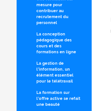
mesure pour
contribuer au
recrutement du
personnel
La conception
pédagogique des
cours et des
formations en ligne
La gestion de
l’information, un
élément essentiel
pour le télétravail
La formation sur
l’offre active se refait
une beauté