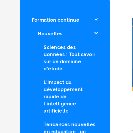
Formation continue
Nouvelles
Sciences des
données : Tout savoir
sur ce domaine
d’étude
L'impact du
développement
rapide de
l'intelligence
artificielle
Tendances nouvelles
en éducation : un