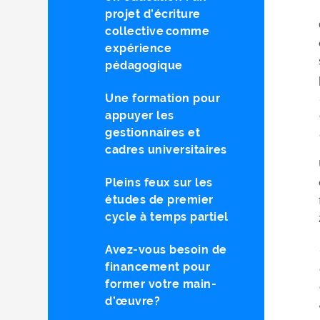
projet d’écriture
collective comme
expérience
pédagogique
Une formation pour
appuyer les
gestionnaires et
cadres universitaires
Pleins feux sur les
études de premier
cycle à temps partiel
Avez-vous besoin de
financement pour
former votre main-
d’œuvre?