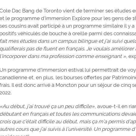
Cole Dac Bang de Toronto vient de terminer ses études e
et le programme d’immersion Explore pour les gens de 16 a
ses cousins avait participé à un programme similaire il y
positifs véhiculés de bouche à oreille parmi des connaissa
fait mes études dans un campus bilingue et j’ai suivi quel
qualifierais pas de fluent en français. Je voulais amélior
l’incorporer dans ma profession comme enseignant »
, ex
Un programme d’immersion estival lui permettrait de voy
canadienne et, en plus, les bourses offertes par Patrimoi
frais. Il est donc arrivé à Moncton pour un séjour de cinq
2022.
«Au début, j’ai trouvé ça un peu difficile»
, avoue-t-il en ria
débutant en français et toutes les communications devaie
crois que c’était difficile au début, mais ça m’a permis 
autres cours que j’ai suivis à l’université. Un programme 