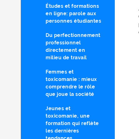
Études et formations
en ligne: parole aux
personnes étudiantes
Du perfectionnement
professionnel
directement en
milieu de travail
Femmes et
toxicomanie : mieux
comprendre le rôle
que joue la société
Jeunes et
toxicomanie, une
formation qui reflète
les dernières
tendances