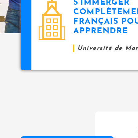
S’IMMERGER
icon
i
COMPLÈTEME
p
FRANÇAIS PO
a
l
APPRENDRE
Université de Mo