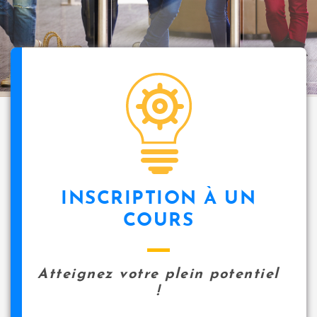
i
p
a
l
icon
INSCRIPTION À UN
COURS
Atteignez votre plein potentiel
!