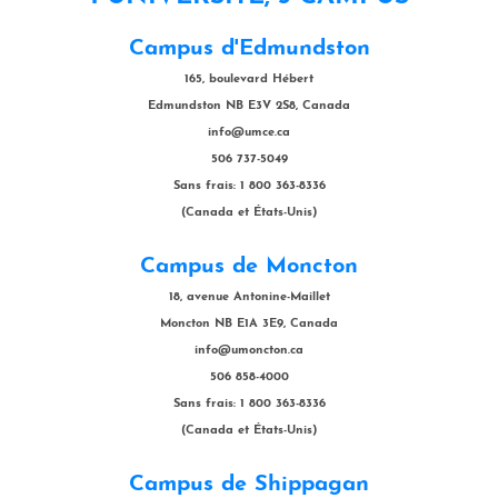
Campus d'Edmundston
165, boulevard Hébert
Edmundston NB E3V 2S8, Canada
info@umce.ca
506 737-5049
Sans frais: 1 800 363-8336
(Canada et États-Unis)
Campus de Moncton
18, avenue Antonine-Maillet
Moncton NB E1A 3E9, Canada
info@umoncton.ca
506 858-4000
Sans frais: 1 800 363-8336
(Canada et États-Unis)
Campus de Shippagan