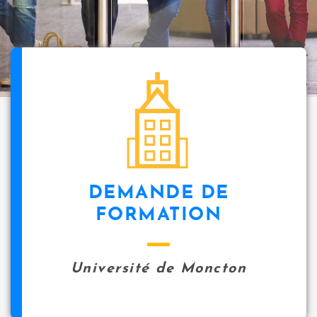
i
p
a
l
icon
DEMANDE DE
FORMATION
Université de Moncton