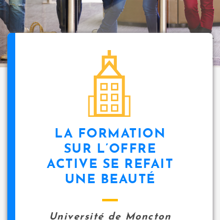
i
p
a
l
icon
LA FORMATION
SUR L’OFFRE
ACTIVE SE REFAIT
UNE BEAUTÉ
Université de Moncton