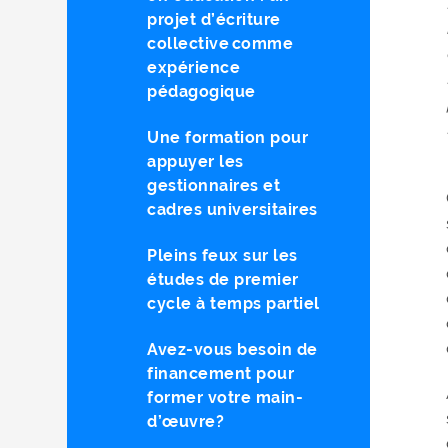
projet d’écriture
collective comme
expérience
pédagogique
Une formation pour
appuyer les
gestionnaires et
cadres universitaires
Pleins feux sur les
études de premier
cycle à temps partiel
Avez-vous besoin de
financement pour
former votre main-
d’œuvre?