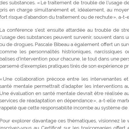
des substances. « Le traitement de trouble de l’usage de
pris en charge simultanément et, idéalement, au moyen d
fort risque d’abandon du traitement ou de rechute », a-t-e
La conférence s’est ensuite attardée au trouble de str
l’usage des substances peuvent survenir, souvent dans un
ou de drogues. Pascale Bibeau a également offert un surv
comme les personnalités histrioniques, narcissiques o
balises d’intervention pour chacune, le tout dans une per
parsemé d’exemples pratiques tirés de son expérience p
« Une collaboration précoce entre les intervenantes e
santé mentale permettrait d’adapter les interventions aux
Une évaluation en santé mentale devrait être réalisée aup
services de réadaptation en dépendance », a-t-elle marte
rappelé que cette responsabilité incombe au système de s
Pour explorer davantage ces thématiques, visionnez le 
inscrivez-vous au
Certificat sur les toxicomanies
offert 