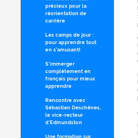
précieux pour la
réorientation de
carrière
Les camps de jour :
pour apprendre tout
en s’amusant!
S’immerger
complètement en
français pour mieux
apprendre
Rencontre avec
Sébastien Deschênes,
le vice-recteur
d'Edmundston
Une formation sur