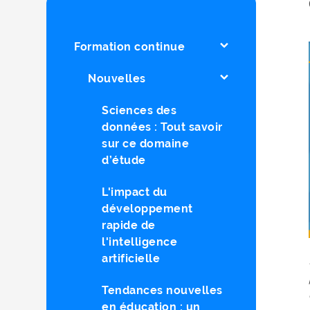
Formation continue
Nouvelles
Sciences des
données : Tout savoir
sur ce domaine
d’étude
L'impact du
développement
rapide de
l'intelligence
artificielle
Tendances nouvelles
en éducation : un