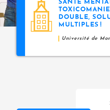
SANTÉ MENTA
icon
i
TOXICOMANIE
p
DOUBLE, SOL
a
l
MULTIPLES !
Université de Mo