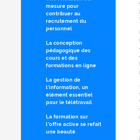
mesure pour
contribuer au
recrutement du
personnel
La conception
pédagogique des
cours et des
formations en ligne
La gestion de
l’information, un
élément essentiel
pour le télétravail
La formation sur
l’offre active se refait
une beauté