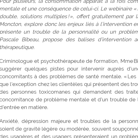
Pour plusieurs, la consommation apparaît à la fois c
mentale et une conséquence de celui-ci. Le webinaire «
double, solutions multiples ! », offert gratuitement par
Moncton, explore donc les enjeux liés à l’intervention e
présente un trouble de la personnalité ou un problè
Pascale Bibeau, propose des balises d’intervention a
thérapeutique.
Criminologue et psychothérapeute de formation, Mme Bib
suggérer quelques pistes pour intervenir auprès d’u
concomitants à des problèmes de santé mentale. « Les 
que l’exception chez les clientèles qui présentent des tr
des personnes toxicomanes qui demandent des trait
concomitance de problème mentale et d’un trouble de l’
d’entrée en matière.
Anxiété, dépression majeure et troubles de la personnal
soient de gravité légère ou modérée, souvent soupçonnés
des usagères et des usagers présenteraient un problème