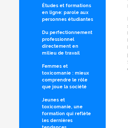
Études et formations
en ligne: parole aux
personnes étudiantes
Du perfectionnement
professionnel
directement en
milieu de travail
Femmes et
toxicomanie : mieux
comprendre le rôle
que joue la société
Jeunes et
toxicomanie, une
formation qui reflète
les dernières
tendances