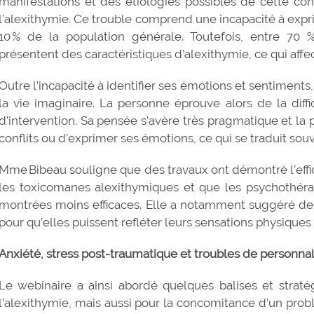
manifestations et des étiologies possibles de cette co
l’alexithymie. Ce trouble comprend une incapacité à expr
10 % de la population générale. Toutefois, entre 7
présentent des caractéristiques d’alexithymie, ce qui aff
Outre l’incapacité à identifier ses émotions et sentiments
la vie imaginaire. La personne éprouve alors de la diffi
d’intervention. Sa pensée s’avère très pragmatique et la p
conflits ou d’exprimer ses émotions, ce qui se traduit s
Mme Bibeau souligne que des travaux ont démontré l’effi
les toxicomanes alexithymiques et que les psychothér
montrées moins efficaces. Elle a notamment suggéré de 
pour qu’elles puissent refléter leurs sensations physiques
Anxiété, stress post-traumatique et troubles de personna
Le webinaire a ainsi abordé quelques balises et straté
l’alexithymie, mais aussi pour la concomitance d’un prob