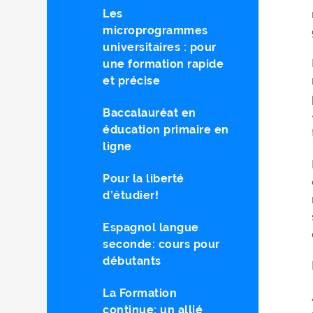
Les
microprogrammes
universitaires : pour
une formation rapide
et précise
Baccalauréat en
éducation primaire en
ligne
Pour la liberté
d’étudier!
Espagnol langue
seconde: cours pour
débutants
La Formation
continue: un allié