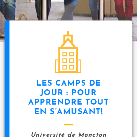
i
p
a
l
icon
LES CAMPS DE
JOUR : POUR
APPRENDRE TOUT
EN S’AMUSANT!
Université de Moncton