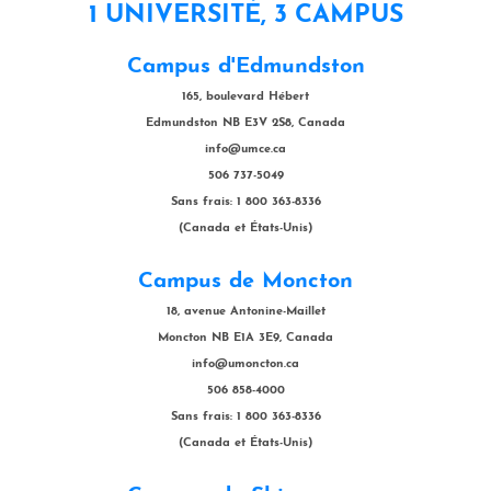
1 UNIVERSITÉ, 3 CAMPUS
Campus d'Edmundston
165, boulevard Hébert
Edmundston NB E3V 2S8, Canada
info@umce.ca
506 737-5049
Sans frais: 1 800 363-8336
(Canada et États-Unis)
Campus de Moncton
18, avenue Antonine-Maillet
Moncton NB E1A 3E9, Canada
info@umoncton.ca
506 858-4000
Sans frais: 1 800 363-8336
(Canada et États-Unis)