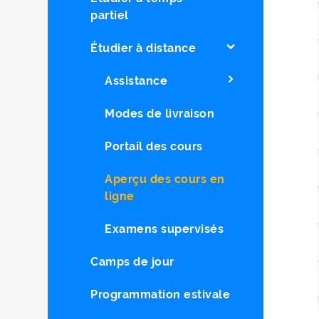
partiel
Étudier à distance
Assistance
Modes de livraison
Portail des cours
Aperçu des cours en
ligne
Examens supervisés
Camps de jour
Programmation estivale