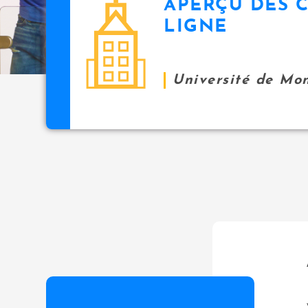
APERÇU DES 
icon
i
LIGNE
p
a
l
Université de Mo