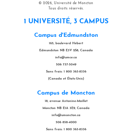
© 2026, Université de Moncton
Tous droits réservés.
1 UNIVERSITÉ, 3 CAMPUS
Campus d'Edmundston
165, boulevard Hébert
Edmundston NB E3V 2S8, Canada
info@umce.ca
506 737-5049
Sans frais: 1 800 363-8336
(Canada et États-Unis)
Campus de Moncton
18, avenue Antonine-Maillet
Moncton NB E1A 3E9, Canada
info@umoncton.ca
506 858-4000
Sans frais: 1 800 363-8336