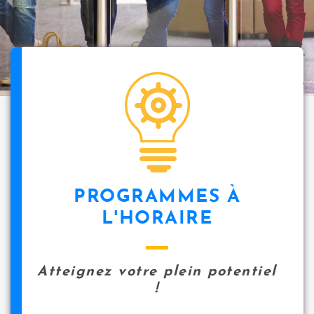
i
p
a
l
icon
PROGRAMMES À
L'HORAIRE
Atteignez votre plein potentiel
!