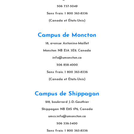
506 737-5049
Sans frais: 1 800 363-8336
(Canada et États-Unis)
Campus de Moncton
18, avenue Antonine-Maillet
Moncton NB E1A 3E9, Canada
info@umoncton.ca
506 858-4000
Sans frais: 1 800 363-8336
(Canada et États-Unis)
Campus de Shippagan
218, boulevard J.-D.-Gauthier
Shippagan NB E8S 1P6, Canada
umcs.info@umoncton.ca
506 336-3400
Sans frais: 1 800 363-8336