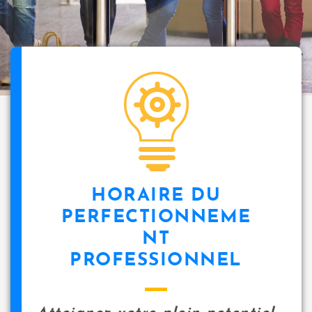
i
p
a
l
icon
HORAIRE DU
PERFECTIONNEME
NT
PROFESSIONNEL