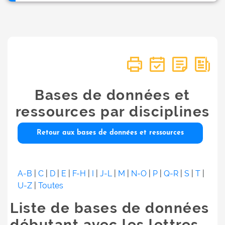
Bases de données et
ressources par disciplines
Retour aux bases de données et ressources
A-B
|
C
|
D
|
E
|
F-H
|
I
|
J-L
|
M
|
N-O
|
P
|
Q-R
|
S
|
T
|
U-Z
|
Toutes
Liste de bases de données
débutant avec les lettres