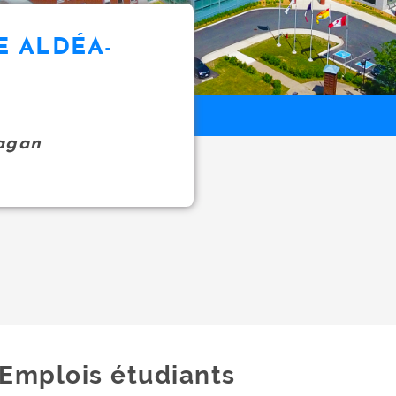
E ALDÉA-
agan
Emplois étudiants