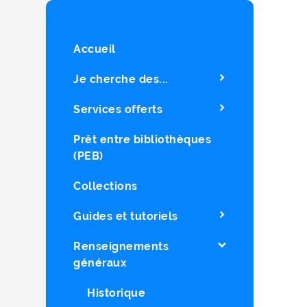
Accueil
Je cherche des...
Services offerts
Prêt entre bibliothèques
(PEB)
Collections
Guides et tutoriels
Renseignements
généraux
Historique