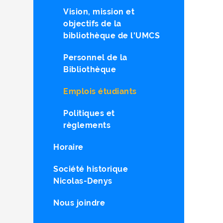
Vision, mission et
objectifs de la
bibliothèque de l'UMCS
Personnel de la
Bibliothèque
Emplois étudiants
Politiques et
règlements
Horaire
Société historique
Nicolas-Denys
Nous joindre