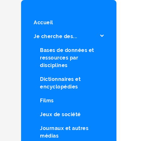
Accueil
Je cherche des...
Bases de données et
ressources par
disciplines
Dictionnaires et
encyclopédies
Films
Jeux de société
Journaux et autres
médias