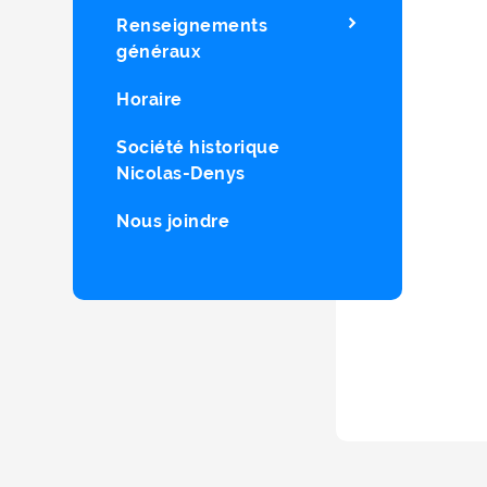
Renseignements
généraux
Horaire
Société historique
Nicolas-Denys
Nous joindre