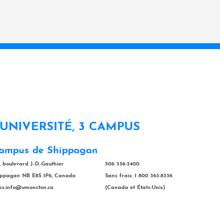
 UNIVERSITÉ, 3 CAMPUS
ampus de Shippagan
, boulevard J.-D.-Gauthier
506 336-3400
ippagan NB E8S 1P6, Canada
Sans frais: 1 800 363-8336
cs.info@umoncton.ca
(Canada et États-Unis)