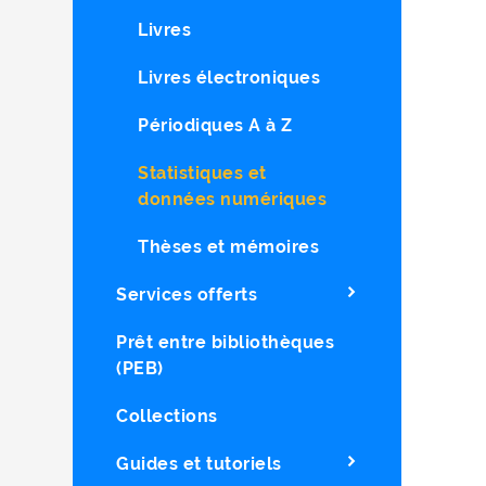
Livres
Livres électroniques
Périodiques A à Z
Statistiques et
données numériques
Thèses et mémoires
Services offerts
Prêt entre bibliothèques
(PEB)
Collections
Guides et tutoriels