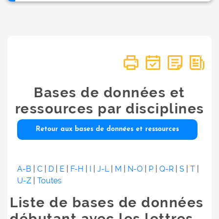
Bases de données et
ressources par disciplines
Retour aux bases de données et ressources
A-B
|
C
|
D
|
E
|
F-H
|
I
|
J-L
|
M
|
N-O
|
P
|
Q-R
|
S
|
T
|
U-Z
|
Toutes
Liste de bases de données
débutant avec les lettres