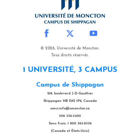
© 2026, Université de Moncton.
Tous droits réservés.
1 UNIVERSITÉ, 3 CAMPUS
Campus de Shippagan
218, boulevard J.-D.-Gauthier
Shippagan NB E8S 1P6, Canada
umcs.info@umoncton.ca
506 336-3400
Sans frais: 1 800 363-8336
(Canada et États-Unis)