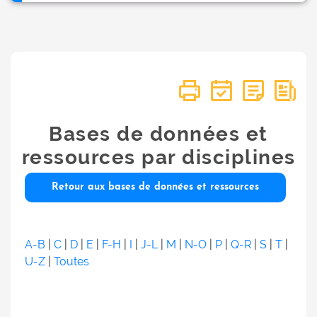
Bases de données et
ressources par disciplines
Retour aux bases de données et ressources
A-B
|
C
|
D
|
E
|
F-H
|
I
|
J-L
|
M
|
N-O
|
P
|
Q-R
|
S
|
T
|
U-Z
|
Toutes