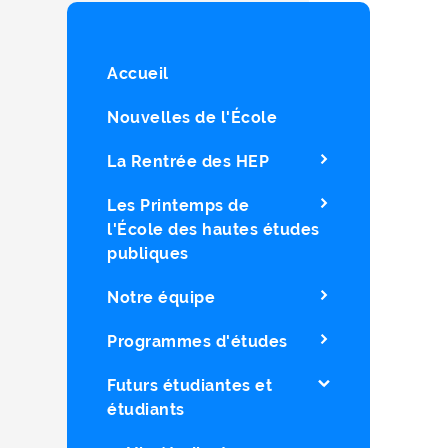
Accueil
Nouvelles de l'École
La Rentrée des HEP
Les Printemps de
l'École des hautes études
publiques
Notre équipe
Programmes d'études
Futurs étudiantes et
étudiants