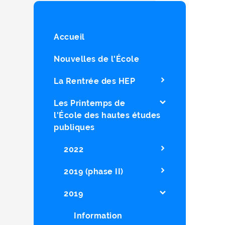
Accueil
Nouvelles de l'École
La Rentrée des HEP
Les Printemps de
l'École des hautes études
publiques
2022
2019 (phase II)
2019
Information