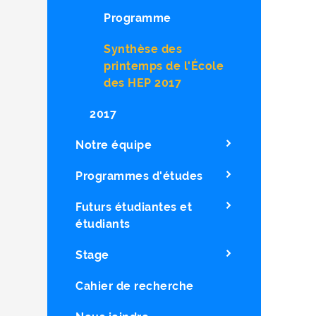
Programme
Synthèse des
printemps de l'École
des HEP 2017
2017
Notre équipe
Programmes d'études
Futurs étudiantes et
étudiants
Stage
Cahier de recherche