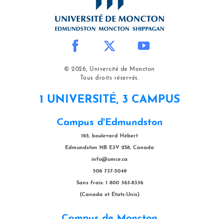
u
e
e
n
e
t
r
d
x
t
t
v
t
o
e
i
n
x
d
s
t
© 2026, Université de Moncton
e
a
s
Tous droits réservés.
o
n
u
d
1 UNIVERSITÉ, 3 CAMPUS
b
i
t
Campus d'Edmundston
m
i
g
t
165, boulevard Hébert
l
Edmundston NB E3V 2S8, Canada
e
info@umce.ca
506 737-5049
Sans frais: 1 800 363-8336
(Canada et États-Unis)
Campus de Moncton