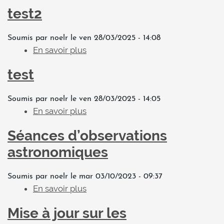
test2
Soumis par
noelr
le
ven 28/03/2025 - 14:08
En savoir plus
s
u
test
r
t
Soumis par
noelr
le
ven 28/03/2025 - 14:05
e
En savoir plus
s
s
u
t
Séances d’observations
r
2
t
astronomiques
e
s
Soumis par
noelr
le
mar 03/10/2023 - 09:37
t
En savoir plus
s
u
Mise à jour sur les
r