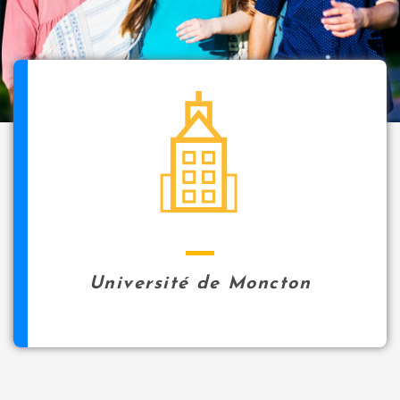
i
p
a
l
icon
Université de Moncton