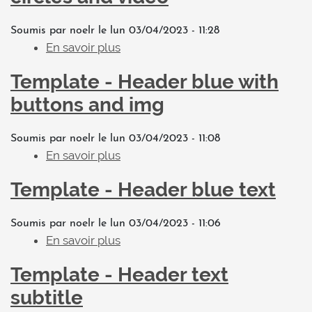
o
l
0
o
n
e
a
u
Soumis par
noelr
le
lun 03/04/2023 - 11:28
s
s
n
r
En savoir plus
s
a
n
s
s
u
s
Template - Header blue with
é
u
r
t
g
r
T
buttons and img
r
o
l
e
o
c
e
m
Soumis par
noelr
le
lun 03/04/2023 - 11:08
n
i
s
p
En savoir plus
s
o
a
n
l
u
m
t
Template - Header blue text
é
a
r
i
i
g
t
T
q
o
o
e
Soumis par
noelr
le
lun 03/04/2023 - 11:06
e
u
n
c
-
En savoir plus
s
m
e
s
i
h
u
p
s
Template - Header text
a
e
r
l
t
a
T
subtitle
a
i
d
e