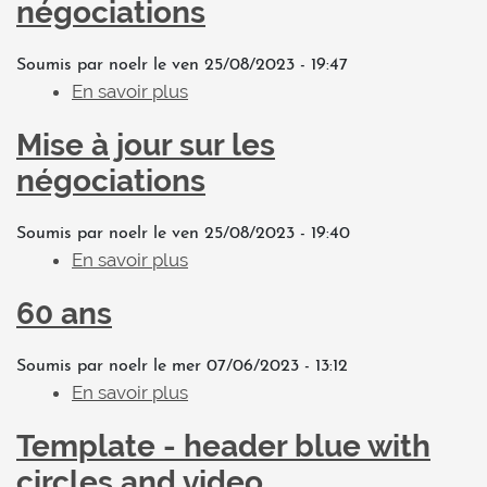
S
négociations
é
a
Soumis par
noelr
le
ven 25/08/2023 - 19:47
n
En savoir plus
s
c
u
Mise à jour sur les
e
r
s
M
négociations
d
i
’
s
Soumis par
noelr
le
ven 25/08/2023 - 19:40
o
e
En savoir plus
s
b
à
u
s
60 ans
j
r
e
o
M
r
u
Soumis par
noelr
le
mer 07/06/2023 - 13:12
i
v
r
En savoir plus
s
s
a
s
u
e
Template - header blue with
t
u
r
à
i
r
6
circles and video
j