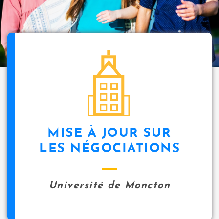
i
p
a
l
icon
MISE À JOUR SUR
LES NÉGOCIATIONS
Université de Moncton