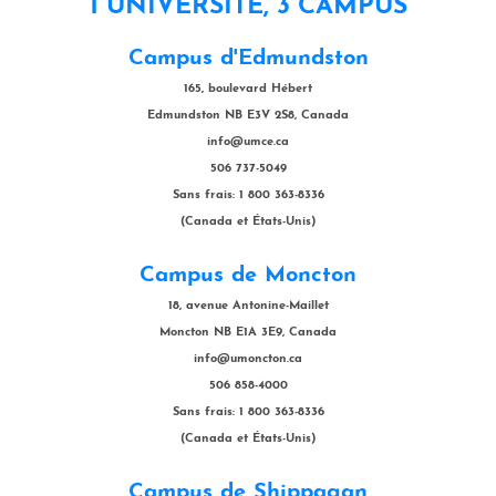
1 UNIVERSITÉ, 3 CAMPUS
Campus d'Edmundston
165, boulevard Hébert
Edmundston NB E3V 2S8, Canada
info@umce.ca
506 737-5049
Sans frais: 1 800 363-8336
(Canada et États-Unis)
Campus de Moncton
18, avenue Antonine-Maillet
Moncton NB E1A 3E9, Canada
info@umoncton.ca
506 858-4000
Sans frais: 1 800 363-8336
(Canada et États-Unis)
Campus de Shippagan