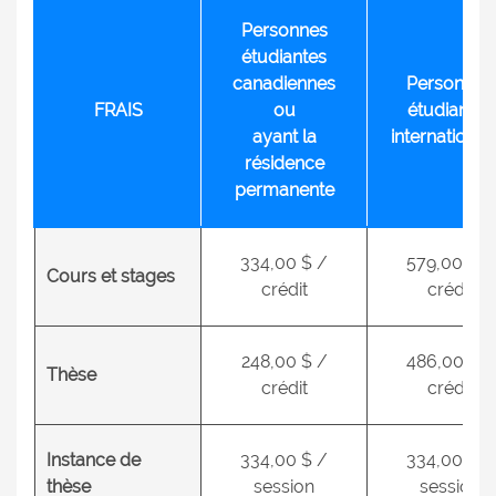
Personnes
étudiantes
canadiennes
Personnes
FRAIS
ou
étudiantes
ayant la
international
résidence
permanente
334,00 $ /
579,00 $ /
Cours et stages
crédit
crédit
248,00 $ /
486,00 $ /
Thèse
crédit
crédit
Instance de
334,00 $ /
334,00 $ /
thèse
session
session