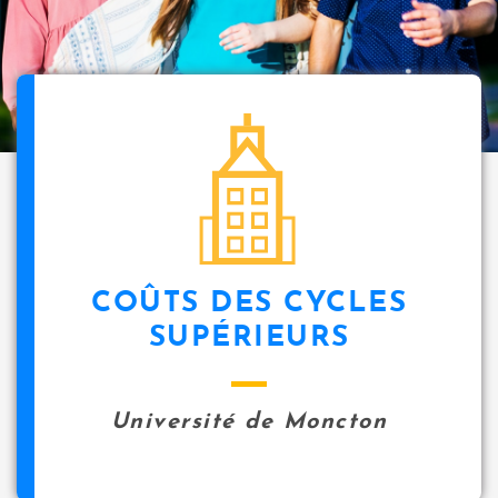
i
p
a
l
icon
COÛTS DES CYCLES
SUPÉRIEURS
Université de Moncton