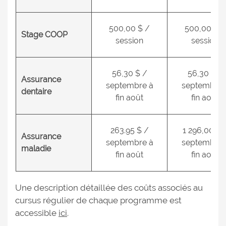
500,00 $ /
500,00 $ /
Stage COOP
session
session
56,30 $ /
56,30 $ /
Assurance
septembre à
septembre 
dentaire
fin août
fin août
263.95 $ /
1 296,00 $ 
Assurance
septembre à
septembre 
maladie
fin août
fin août
Une description détaillée des coûts associés au
cursus régulier de chaque programme est
accessible
ici
.