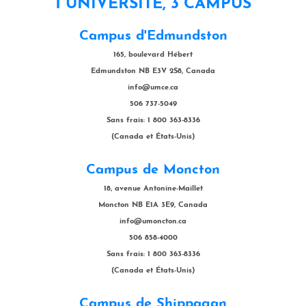
1 UNIVERSITÉ, 3 CAMPUS
Campus d'Edmundston
165, boulevard Hébert
Edmundston NB E3V 2S8, Canada
info@umce.ca
506 737-5049
Sans frais: 1 800 363-8336
(Canada et États-Unis)
Campus de Moncton
18, avenue Antonine-Maillet
Moncton NB E1A 3E9, Canada
info@umoncton.ca
506 858-4000
Sans frais: 1 800 363-8336
(Canada et États-Unis)
Campus de Shippagan