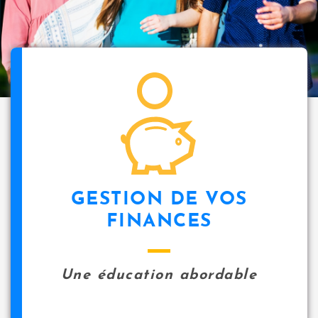
i
p
a
l
icon
GESTION DE VOS
FINANCES
Une éducation abordable