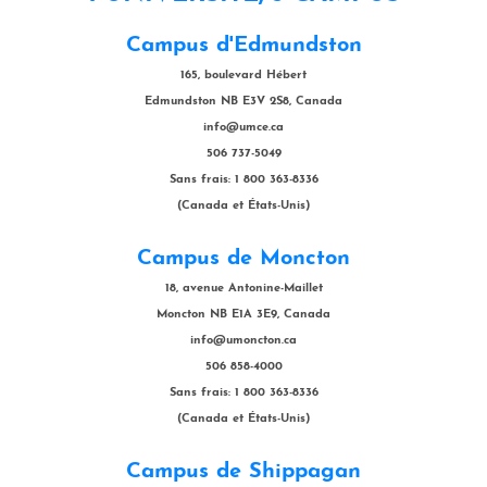
Campus d'Edmundston
165, boulevard Hébert
Edmundston NB E3V 2S8, Canada
info@umce.ca
506 737-5049
Sans frais: 1 800 363-8336
(Canada et États-Unis)
Campus de Moncton
18, avenue Antonine-Maillet
Moncton NB E1A 3E9, Canada
info@umoncton.ca
506 858-4000
Sans frais: 1 800 363-8336
(Canada et États-Unis)
Campus de Shippagan