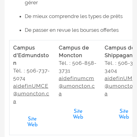
gérer
De mieux comprendre les types de prêts
De passer en revue les bourses offertes
Campus
Campus de
Campus de
d’Edmundsto
Moncton
Shippagan
n
Tél. : 506-858-
Tél. : 506-33
Tél. : 506-737-
3731
3404
5074
aidefinumcm
aidefinUMC
aidefinUMCE
@umoncton.c
@umoncton
@umoncton.c
a
a
a
Site
Site
Web
Web
Site
Web