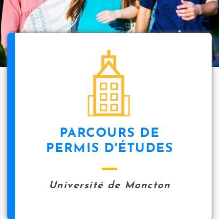
i
p
a
l
icon
PARCOURS DE
PERMIS D'ÉTUDES
Université de Moncton