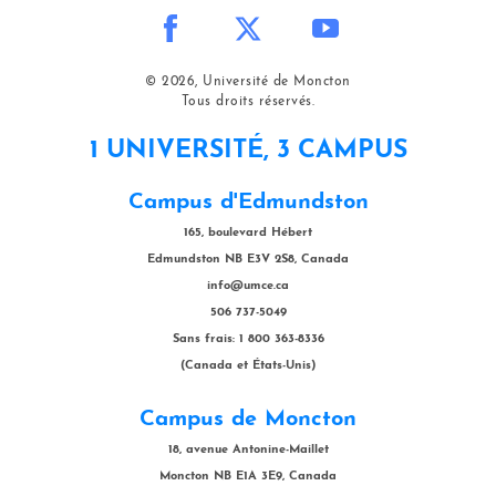
© 2026, Université de Moncton
Tous droits réservés.
1 UNIVERSITÉ, 3 CAMPUS
Campus d'Edmundston
165, boulevard Hébert
Edmundston NB E3V 2S8, Canada
info@umce.ca
506 737-5049
Sans frais: 1 800 363-8336
(Canada et États-Unis)
Campus de Moncton
18, avenue Antonine-Maillet
Moncton NB E1A 3E9, Canada