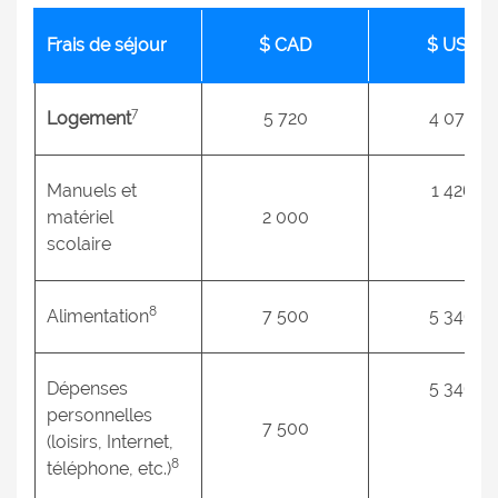
2
Frais de séjour
$ CAD
$ US
7
Logement
5 720
4 077
Manuels et
1 426
matériel
2 000
scolaire
8
Alimentation
7 500
5 346
Dépenses
5 346
personnelles
7 500
(loisirs, Internet,
8
téléphone, etc.)