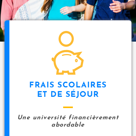
i
p
a
l
icon
FRAIS SCOLAIRES
ET DE SÉJOUR
Une université financièrement
abordable