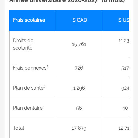
Année universitaire 2026-2027
(8 mois)
2
Frais scolaires
$ CAD
$ US
Droits de
11 234
15 761
scolarité
3
Frais connexes
726
517
4
Plan de santé
1 296
924
Plan dentaire
56
40
Total
17 839
12 715