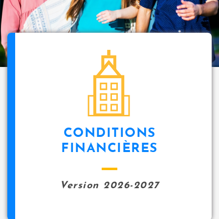
i
p
a
l
icon
CONDITIONS
FINANCIÈRES
Version 2026-2027