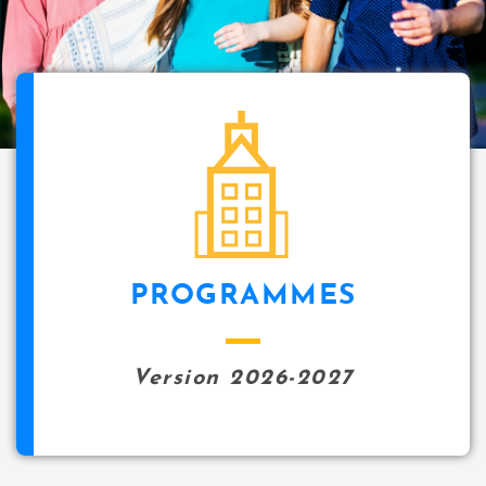
i
p
a
l
icon
PROGRAMMES
Version 2026-2027