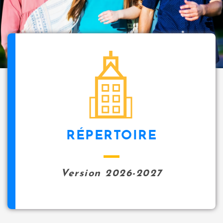
i
p
a
l
icon
RÉPERTOIRE
Version 2026-2027