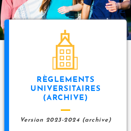
i
p
a
l
icon
RÈGLEMENTS
UNIVERSITAIRES
(ARCHIVE)
Version 2023-2024 (archive)