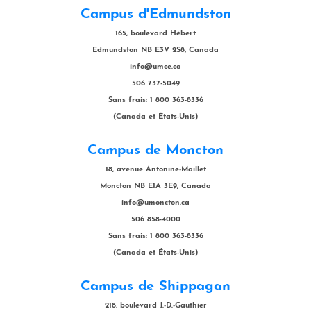
Campus d'Edmundston
165, boulevard Hébert
Edmundston NB E3V 2S8, Canada
info@umce.ca
506 737-5049
Sans frais: 1 800 363-8336
(Canada et États-Unis)
Campus de Moncton
18, avenue Antonine-Maillet
Moncton NB E1A 3E9, Canada
info@umoncton.ca
506 858-4000
Sans frais: 1 800 363-8336
(Canada et États-Unis)
Campus de Shippagan
218, boulevard J.-D.-Gauthier