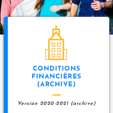
i
p
a
l
icon
CONDITIONS
FINANCIÈRES
(ARCHIVE)
Version 2020-2021 (archive)