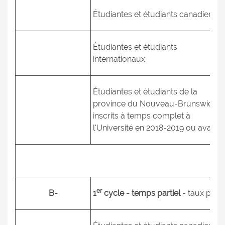
Étudiantes et étudiants canadiens
Étudiantes et étudiants
internationaux
Étudiantes et étudiants de la
province du Nouveau-Brunswick
inscrits à temps complet à
l'Université en 2018-2019 ou avant).
er
B-
1
cycle - temps partiel
- taux par c