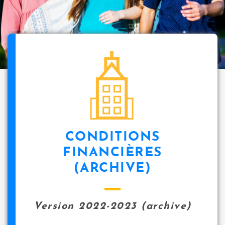
i
p
a
l
icon
CONDITIONS
FINANCIÈRES
(ARCHIVE)
Version 2022-2023 (archive)