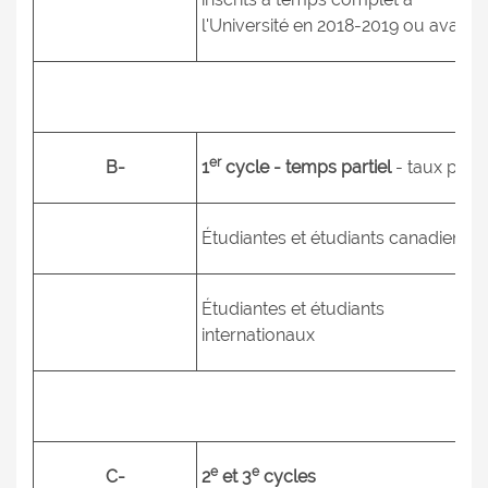
l'Université en 2018-2019 ou avant).
er
B-
1
cycle - temps partiel
- taux par c
Étudiantes et étudiants canadiens
Étudiantes et étudiants
internationaux
e
e
C-
2
et 3
cycles