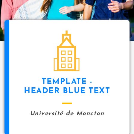
i
p
a
l
icon
TEMPLATE -
HEADER BLUE TEXT
Université de Moncton