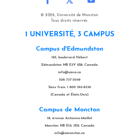
© 2026, Université de Moncton
Tous droits réservés.
1 UNIVERSITÉ, 3 CAMPUS
Campus d'Edmundston
165, boulevard Hébert
Edmundston NB E3V 2S8, Canada
info@umce.ca
506 737-5049
Sans frais: 1 800 363-8336
(Canada et États-Unis)
Campus de Moncton
18, avenue Antonine-Maillet
Moncton NB E1A 3E9, Canada
info@umoncton.ca