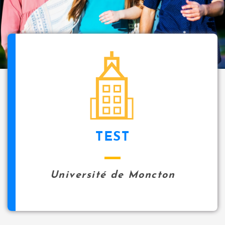
i
p
a
l
icon
TEST
Université de Moncton