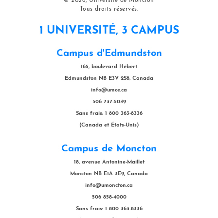
© 2026, Université de Moncton
Tous droits réservés.
1 UNIVERSITÉ, 3 CAMPUS
Campus d'Edmundston
165, boulevard Hébert
Edmundston NB E3V 2S8, Canada
info@umce.ca
506 737-5049
Sans frais: 1 800 363-8336
(Canada et États-Unis)
Campus de Moncton
18, avenue Antonine-Maillet
Moncton NB E1A 3E9, Canada
info@umoncton.ca
506 858-4000
Sans frais: 1 800 363-8336