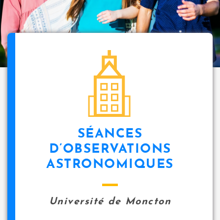
i
p
a
l
icon
SÉANCES
D’OBSERVATIONS
ASTRONOMIQUES
Université de Moncton