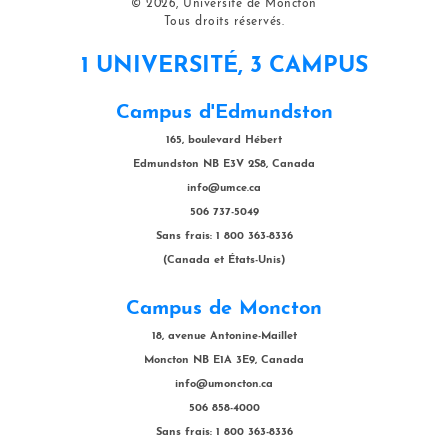
© 2026, Université de Moncton
Tous droits réservés.
1 UNIVERSITÉ, 3 CAMPUS
Campus d'Edmundston
165, boulevard Hébert
Edmundston NB E3V 2S8, Canada
info@umce.ca
506 737-5049
Sans frais: 1 800 363-8336
(Canada et États-Unis)
Campus de Moncton
18, avenue Antonine-Maillet
Moncton NB E1A 3E9, Canada
info@umoncton.ca
506 858-4000
Sans frais: 1 800 363-8336