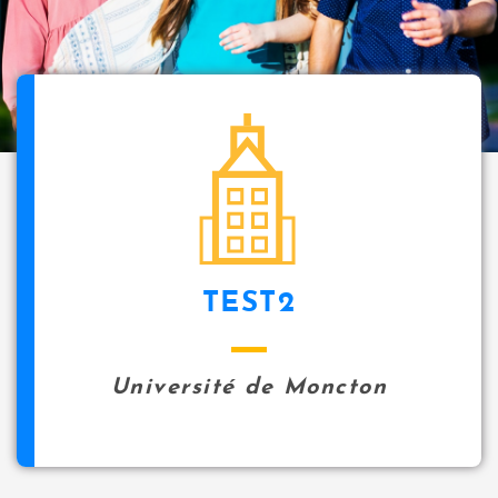
i
p
a
l
icon
TEST2
Université de Moncton