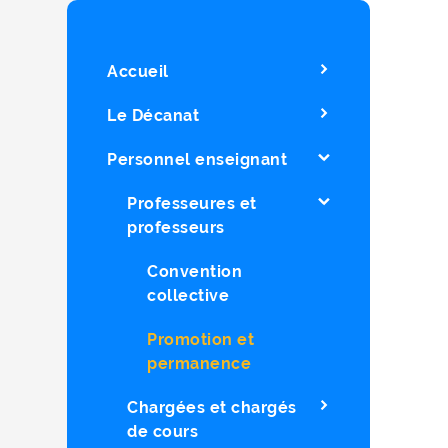
Accueil
Le Décanat
Personnel enseignant
Professeures et
professeurs
Convention
collective
Promotion et
permanence
Chargées et chargés
de cours