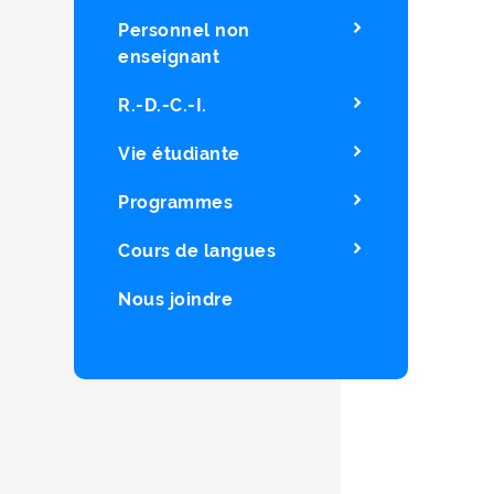
Personnel non
enseignant
R.-D.-C.-I.
Vie étudiante
Programmes
Cours de langues
Nous joindre