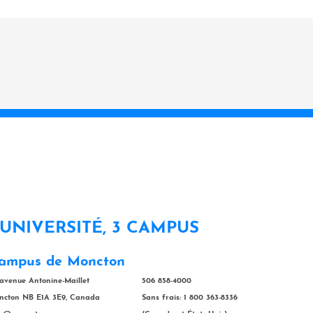
 UNIVERSITÉ, 3 CAMPUS
ampus de Moncton
 avenue Antonine-Maillet
506 858-4000
ncton NB E1A 3E9, Canada
Sans frais: 1 800 363-8336