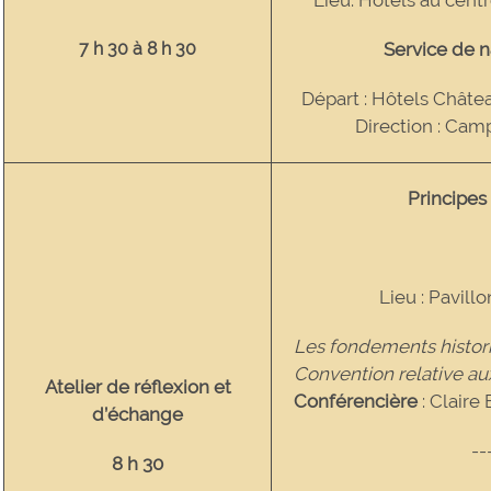
7 h 30 à 8 h 30
Service de n
Départ : Hôtels Châte
Direction : Cam
Principes
Lieu : Pavillo
Les fondements histori
Convention relative aux
Atelier de réflexion et
Conférencière
: Claire 
d’échange
--
8 h 30