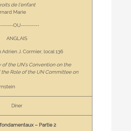
roits de l'enfant
rnard Marie
-------OU---------
ANGLAIS
n Adrien J. Cormier, local 136
 of the UN’s Convention on the
d the Role of the UN Committee on
rnstein
Dîner
 fondamentaux – Partie 2