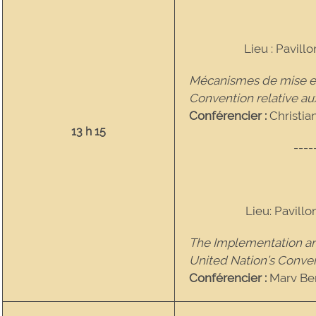
Lieu : Pavillo
Mécanismes de mise en
Convention relative aux
Conférencier :
Christi
13 h 15
----
Lieu: Pavillo
The Implementation an
United Nation’s Conven
Conférencier :
Marv Be