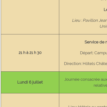
L
Lieu : Pavillon Jea
Uni
Service de 
21 h à 21 h 30
Départ: Campu
Direction: Hôtels Chât
Journée consacrée aux
Lundi 6 juillet
relativ
Lieu: Hôtels au centr