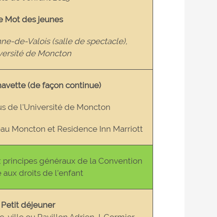
e Mot des jeunes
nne-de-Valois (salle de spectacle),
versité de Moncton
navette (de façon continue)
s de l'Université de Moncton
eau Moncton et Residence Inn Marriott
 principes généraux de la Convention
e aux droits de l’enfant
Petit déjeuner
e-ville ou Pavillon Adrien J. Cormier