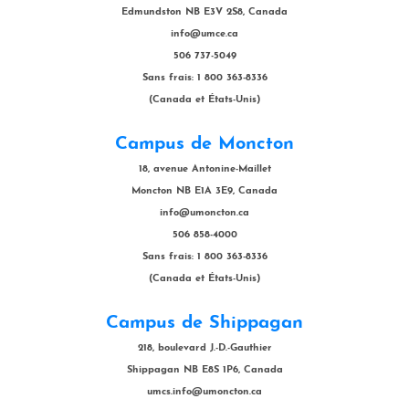
Edmundston NB E3V 2S8, Canada
info@umce.ca
506 737-5049
Sans frais: 1 800 363-8336
(Canada et États-Unis)
Campus de Moncton
18, avenue Antonine-Maillet
Moncton NB E1A 3E9, Canada
info@umoncton.ca
506 858-4000
Sans frais: 1 800 363-8336
(Canada et États-Unis)
Campus de Shippagan
218, boulevard J.-D.-Gauthier
Shippagan NB E8S 1P6, Canada
umcs.info@umoncton.ca