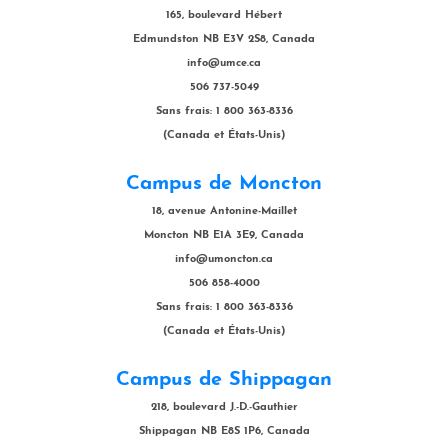
165, boulevard Hébert
Edmundston NB E3V 2S8, Canada
info@umce.ca
506 737-5049
Sans frais: 1 800 363-8336
(Canada et États-Unis)
Campus de Moncton
18, avenue Antonine-Maillet
Moncton NB E1A 3E9, Canada
info@umoncton.ca
506 858-4000
Sans frais: 1 800 363-8336
(Canada et États-Unis)
Campus de Shippagan
218, boulevard J.-D.-Gauthier
Shippagan NB E8S 1P6, Canada