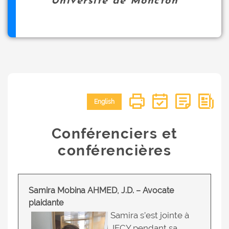
Université de Moncton
English
Conférenciers et
conférencières
Samira Mobina AHMED, J.D. – Avocate
plaidante
Samira s’est jointe à
JFCY pendant sa