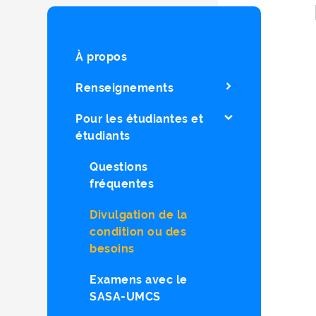
À propos
Renseignements
Pour les étudiantes et
étudiants
Questions
fréquentes
Divulgation de la
condition ou des
besoins
Examens avec le
SASA-UMCS