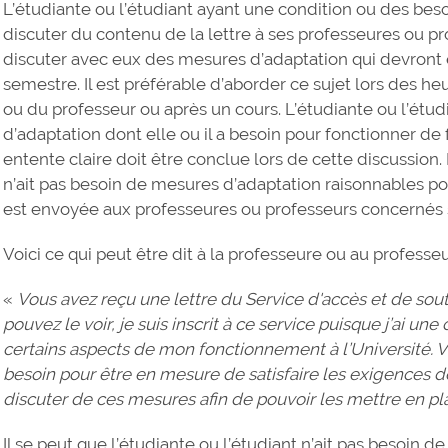
L’étudiante ou l’étudiant ayant une condition ou des besoi
discuter du contenu de la lettre à ses professeures ou pro
discuter avec eux des mesures d’adaptation qui devront 
semestre. Il est préférable d’aborder ce sujet lors des h
ou du professeur ou après un cours. L’étudiante ou l’étud
d’adaptation dont elle ou il a besoin pour fonctionner de
entente claire doit être conclue lors de cette discussion. 
n’ait pas besoin de mesures d’adaptation raisonnables pour 
est envoyée aux professeures ou professeurs concernés
Voici ce qui peut être dit à la professeure ou au professeu
«
Vous avez reçu une lettre du Service d'accès et de so
pouvez le voir, je suis inscrit à ce service puisque j’ai un
certains aspects de mon fonctionnement à l’Université. Vo
besoin pour être en mesure de satisfaire les exigences 
discuter de ces mesures afin de pouvoir les mettre en pla
Il se peut que l’étudiante ou l’étudiant n’ait pas besoin 