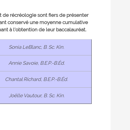
et de récréologie sont fiers de présenter
ant conservé une moyenne cumulative
ant à l’obtention de leur baccalauréat.
Sonia LeBlanc, B. Sc. Kin.
Annie Savoie, B.E.P.-B.Éd.
Chantal Richard, B.E.P.-B.Éd.
Joëlle Vautour, B. Sc. Kin.