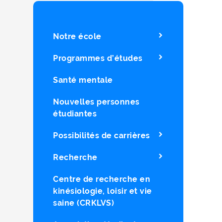
Notre école
Programmes d’études
Santé mentale
Nouvelles personnes
étudiantes
Possibilités de carrières
Recherche
Centre de recherche en
kinésiologie, loisir et vie
saine (CRKLVS)