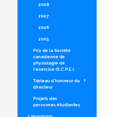
2008
2007
2006
2005
Prix de la Société
canadienne de
physiologie de
l'exercice (S.C.P.E.)
Tableau d'honneur du
directeur
Projets des
personnes étudiantes
Laboratoire