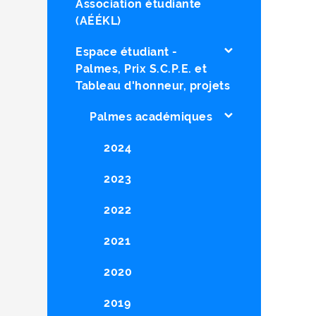
Association étudiante
(AÉÉKL)
Espace étudiant -
Palmes, Prix S.C.P.E. et
Tableau d'honneur, projets
Palmes académiques
2024
2023
2022
2021
2020
2019